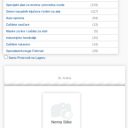
Specijalni alati za teretna i privredna vozila
(133)
Setovi nasadnih ključeva i koferi za alat
(117)
Auto-oprema
(54)
Zaštitne naočare
(13)
Maske za lice i zaštita za sluh
(5)
Industrijske hemikalije
(15)
Zaštitne rukavice
(14)
Spezialwerkzeuge Fahrrad
(29)
Samo Proizvodi na Lageru
Br. Artikla