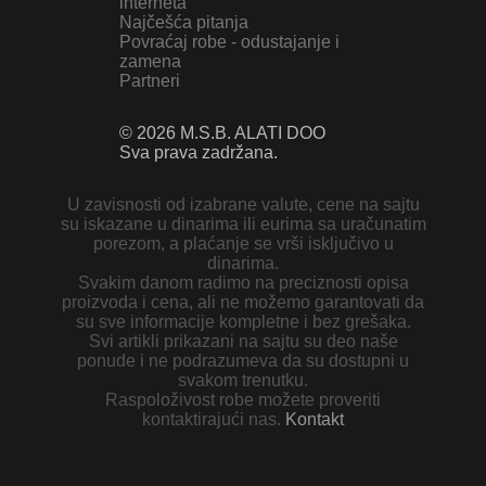
interneta
Najčešća pitanja
Povraćaj robe - odustajanje i
zamena
Partneri
© 2026 M.S.B. ALATI DOO
Sva prava zadržana.
U zavisnosti od izabrane valute, cene na sajtu
su iskazane u dinarima ili eurima sa uračunatim
porezom, a plaćanje se vrši isključivo u
dinarima.
Svakim danom radimo na preciznosti opisa
proizvoda i cena, ali ne možemo garantovati da
su sve informacije kompletne i bez grešaka.
Svi artikli prikazani na sajtu su deo naše
ponude i ne podrazumeva da su dostupni u
svakom trenutku.
Raspoloživost robe možete proveriti
kontaktirajući nas.
Kontakt