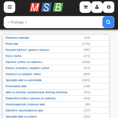
Politika privatnosti
Kontakt
Reklamni materijal
(119)
Ručni alat
(2725)
Nasadni ključevi / gedore nastavci
(997)
Kuća i bašta
(271)
Oprema / pribor za radionicu
(1050)
Račne, produžeci, adapteri i pribor
(273)
Nastavci za odvijače i bitovi
(826)
Specijalni alati za automobile
(1661)
Pneumatski alati
(238)
Alati za merenje i podešavanje obrtnog momenta
(201)
Radionička kolica i oprema za radionicu
(416)
Visokonaponski i izolovani alati
(90)
Električni i akumulatorski alati
(137)
Specijalni alati za motore
(101)