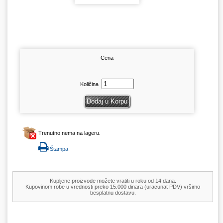
Cena
Količina
Trenutno nema na lageru.
Štampa
Kupljene proizvode možete vratiti u roku od 14 dana.
Kupovinom robe u vrednosti preko 15.000 dinara (uracunat PDV) vršimo
besplatnu dostavu.