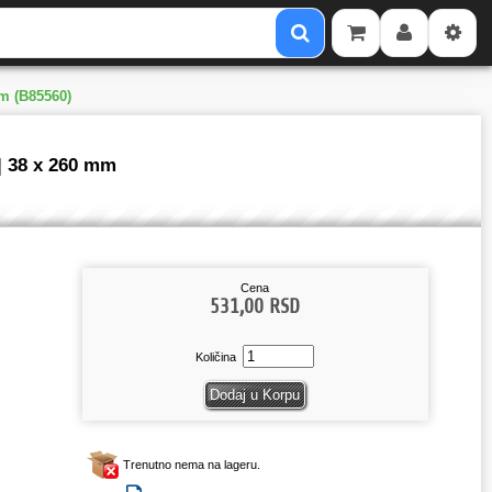
mm (B85560)
| 38 x 260 mm
Cena
531,00 RSD
Količina
Trenutno nema na lageru.