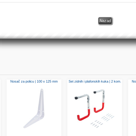
Nosač za policu | 100 x 125 mm
Set zidnih i plafonskih kuka | 2 kom.
No