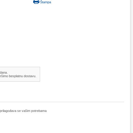
Štampa
 dana.
ršimo besplatnu dostavu.
 i prilagođava se vašim potrebama