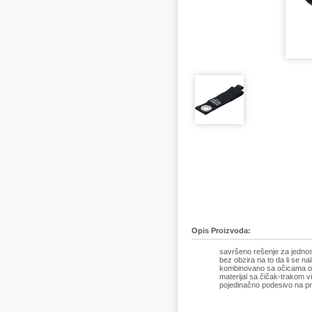
Opis Proizvoda:
savršeno rešenje za jednos
bez obzira na to da li se n
kombinovano sa očicama od 
materijal sa čičak-trakom v
pojedinačno podesivo na p