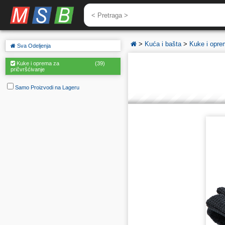
Kontakt
>
Kuća i bašta
>
Kuke i opre
Sva Odeljenja
Kuke i oprema za
(39)
pričvršćivanje
Samo Proizvodi na Lageru