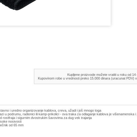
Kupljene proizvode možete vratiti u roku od 14
Kupovinom robe u vrednosti preko 15.000 dinara (uracunat PDV) v
tavno i uredno organizovanje kablova, creva, užadi i još mnogo toga
alazi u podrumu, radionici ili kamp-prikolici - ova traka za odlaganje kablova je višenamenska
rostfraja i sigurnim dvostrukim šavovima za dug vek trajanja
isoke nosivosti
rečnik od 65 mm