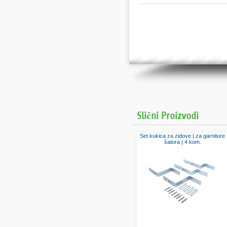
Slični Proizvodi
Set kukica za zidove | za garniture
šatora | 4 kom.