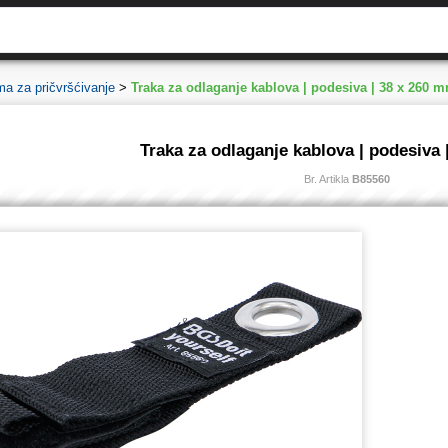
ma za pričvršćivanje
>
Traka za odlaganje kablova | podesiva | 38 x 260 
Traka za odlaganje kablova | podesiva 
Br. Artikla
B85560